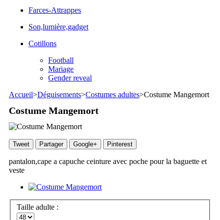
Farces-Attrappes
Son,lumière,gadget
Cotillons
Football
Mariage
Gender reveal
Accueil
>
Déguisements
>
Costumes adultes
>
Costume Mangemort
Costume Mangemort
Tweet
Partager
Google+
Pinterest
pantalon,cape a capuche ceinture avec poche pour la baguette et
veste
Taille adulte :