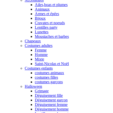
Accessoires
Ailes,boas et plumes
Animaux
Armes et épées
Bijoux
Cravates et noeuds
Lentilles party
Lunettes
Moustaches et barbes
Chapeaux
Costumes adultes
Femme
Homme
Mixte
Saint-Nicolas et Noël
Costumes enfants
costumes animaux
costumes filles
costumes garçons
Halloween
Grimage
Déguisement fille
Déguisement garçon
Déguisement femme
Déguisement homme