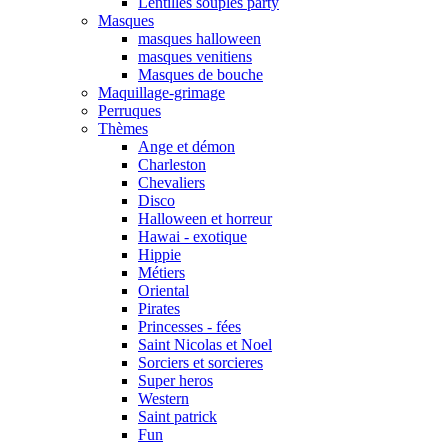
Lentilles souples party
Masques
masques halloween
masques venitiens
Masques de bouche
Maquillage-grimage
Perruques
Thèmes
Ange et démon
Charleston
Chevaliers
Disco
Halloween et horreur
Hawai - exotique
Hippie
Métiers
Oriental
Pirates
Princesses - fées
Saint Nicolas et Noel
Sorciers et sorcieres
Super heros
Western
Saint patrick
Fun