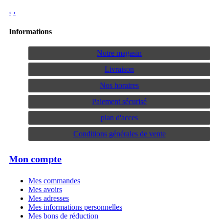
‹
›
Informations
Notre magasin
Livraison
Nos horaires
Paiement sécurisé
plan d'acces
Conditions générales de vente
Mon compte
Mes commandes
Mes avoirs
Mes adresses
Mes informations personnelles
Mes bons de réduction