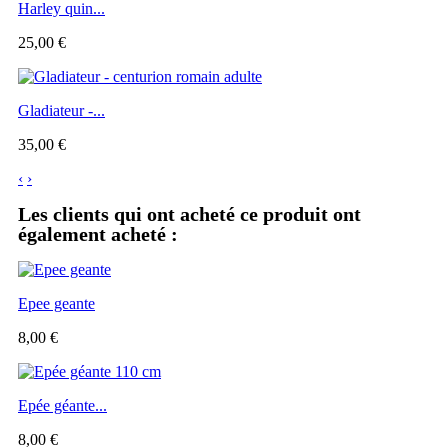
Harley quin...
25,00 €
Gladiateur -...
35,00 €
‹
›
Les clients qui ont acheté ce produit ont
également acheté :
Epee geante
8,00 €
Epée géante...
8,00 €