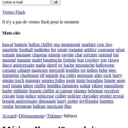
Ventes Flash
Il n'y a pas de ventes flash pour le moment
Mots-clés
hawai
batterie
ballon chiffre
usa
steampunk
sparkler
cow boy
squelette
football
paillettes
fee
pirate
romaine
artifice
couronne
néon
romain
tatouage
chapeau
minnie
egypte
chat
sorciere
oriental
bal
masqué
masque
mulet
baudruche
fortnite
boa
cowboy
ron
clown
disco
anniversaire
mafia
sherif
uv
hache
moustache
halloween
corsaire
cabaret
magicien
mercredi
lentilles
roi
indien
bebe
grec
fumigène
charleston
elf
petards
jeu vidéo
perruque
ailes
rock
harry
smoke torch
gangster
années folles
punk
tintin
borsalino
hippie
ange
noel
pinata
tattoo
chiffre
lentilles fantaisies
soldat
viking
maquillage
barbe
militaire
bougie chiffre
al capone
plumes
belgique
revolver
cravate
loup
police
princesse
collier
policier
chevalier
gender reveal
bougie anniversaire
dinosaure
harry potter
gryffondor
lunettes
venise
hermione
ballons
mexicain
fluo
Accueil
>
Déguisements
>
Thèmes
>
Métiers