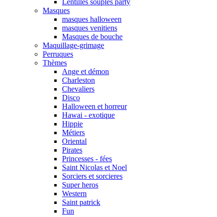
Lentilles souples party
Masques
masques halloween
masques venitiens
Masques de bouche
Maquillage-grimage
Perruques
Thèmes
Ange et démon
Charleston
Chevaliers
Disco
Halloween et horreur
Hawai - exotique
Hippie
Métiers
Oriental
Pirates
Princesses - fées
Saint Nicolas et Noel
Sorciers et sorcieres
Super heros
Western
Saint patrick
Fun