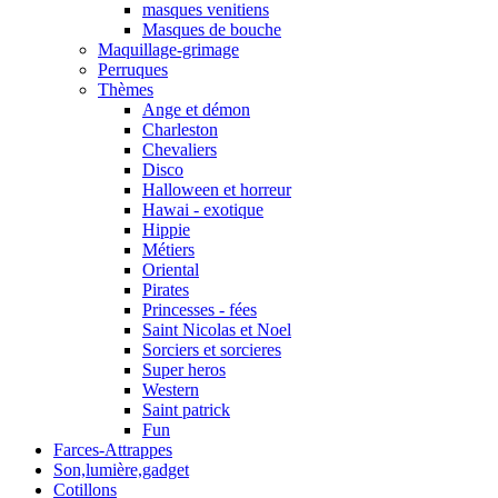
masques venitiens
Masques de bouche
Maquillage-grimage
Perruques
Thèmes
Ange et démon
Charleston
Chevaliers
Disco
Halloween et horreur
Hawai - exotique
Hippie
Métiers
Oriental
Pirates
Princesses - fées
Saint Nicolas et Noel
Sorciers et sorcieres
Super heros
Western
Saint patrick
Fun
Farces-Attrappes
Son,lumière,gadget
Cotillons