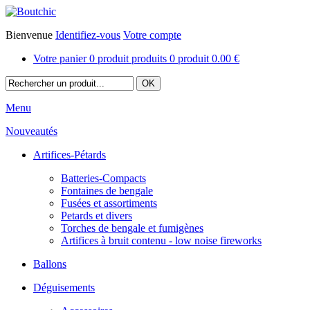
Bienvenue
Identifiez-vous
Votre compte
Votre panier
0
produit
produits
0
produit
0.00 €
Menu
Nouveautés
Artifices-Pétards
Batteries-Compacts
Fontaines de bengale
Fusées et assortiments
Petards et divers
Torches de bengale et fumigènes
Artifices à bruit contenu - low noise fireworks
Ballons
Déguisements