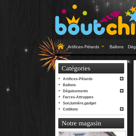
Artifices-Pétards
Ballons
Dég
Catégories
Artifices-Pétards
Ballons
Déguisements
Farces-Attrappes
Son,lumière,gadget
Cotillons
Notre magasin