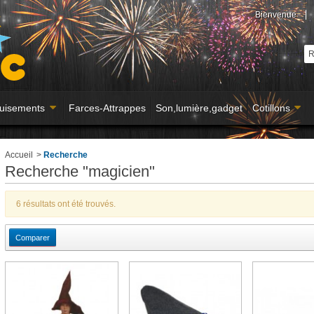
Bienvenue
uisements
Farces-Attrappes
Son,lumière,gadget
Cotillons
Accueil
>
Recherche
Recherche "magicien"
6 résultats ont été trouvés.