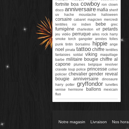
cowboy
fortnite
boa
ron
clown
anniversaire
mafia
disco
sherif
uv
hache
moustache
halloween
corsaire
cabaret
magicien
mercredi
bebe
lentilles
roi
indien
grec
fumigène
petards
charleston
elf
perruque
jeu vidéo
ailes
rock
harry
smoke torch
gangster
années folles
hippie
punk
tintin
borsalino
ange
tattoo
noel
chiffre
pinata
lentilles
viking
fantaisies
soldat
maquillage
militaire
bougie chiffre
al
barbe
capone
plumes
belgique
revolver
princesse
cravate
loup
police
collier
chevalier
gender reveal
policier
bougie anniversaire
dinosaure
gryffondor
harry potter
lunettes
ballons
venise
hermione
mexicain
fluo
Notre magasin
Livraison
Nos hora