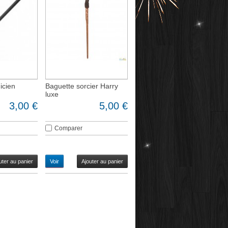
icien
Baguette sorcier Harry
luxe
3,00 €
5,00 €
Comparer
uter au panier
Voir
Ajouter au panier