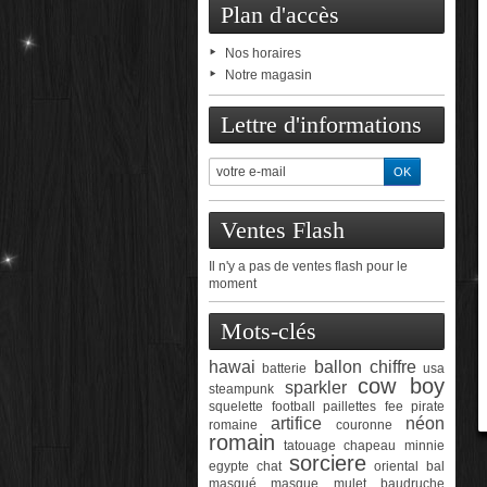
Plan d'accès
Nos horaires
Notre magasin
Lettre d'informations
Ventes Flash
Il n'y a pas de ventes flash pour le
moment
Mots-clés
hawai
ballon chiffre
batterie
usa
cow boy
sparkler
steampunk
squelette
football
paillettes
fee
pirate
artifice
néon
romaine
couronne
romain
tatouage
chapeau
minnie
sorciere
egypte
chat
oriental
bal
masqué
masque
mulet
baudruche