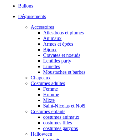
Ballons
Déguisements
Accessoires
Ailes,boas et plumes
Animaux
Armes et épées
Bijoux
Cravates et noeuds
Lentilles party
Lunettes
Moustaches et barbes
Chapeaux
Costumes adultes
Femme
Homme
Mixte
Saint-Nicolas et Noël
Costumes enfants
costumes animaux
costumes filles
costumes garçons
Halloween
Grimage