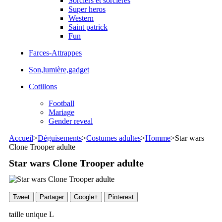
Sorciers et sorcieres
Super heros
Western
Saint patrick
Fun
Farces-Attrappes
Son,lumière,gadget
Cotillons
Football
Mariage
Gender reveal
Accueil
>
Déguisements
>
Costumes adultes
>
Homme
>
Star wars
Clone Trooper adulte
Star wars Clone Trooper adulte
Tweet
Partager
Google+
Pinterest
taille unique L