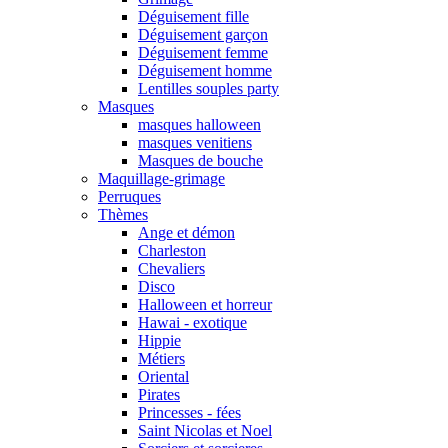
Déguisement fille
Déguisement garçon
Déguisement femme
Déguisement homme
Lentilles souples party
Masques
masques halloween
masques venitiens
Masques de bouche
Maquillage-grimage
Perruques
Thèmes
Ange et démon
Charleston
Chevaliers
Disco
Halloween et horreur
Hawai - exotique
Hippie
Métiers
Oriental
Pirates
Princesses - fées
Saint Nicolas et Noel