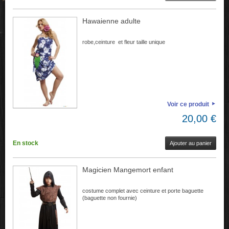
Hawaienne adulte
robe,ceinture et fleur taille unique
Voir ce produit
20,00 €
En stock
Ajouter au panier
Magicien Mangemort enfant
costume complet avec ceinture et porte baguette
(baguette non fournie)