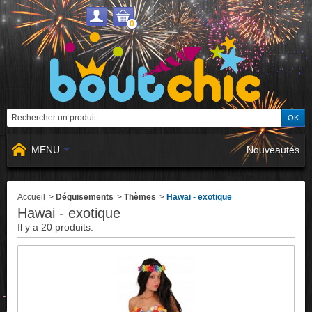
0
MENU
Nouveautés
Accueil
>
Déguisements
>
Thèmes
>
Hawai - exotique
Hawai - exotique
Il y a 20 produits.