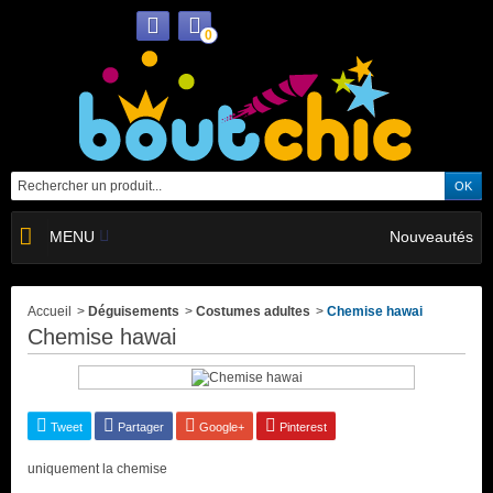
0
MENU
Nouveautés
Accueil
>
Déguisements
>
Costumes adultes
>
Chemise hawai
Chemise hawai
Tweet
Partager
Google+
Pinterest
uniquement la chemise