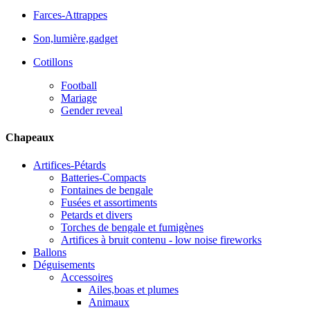
Farces-Attrappes
Son,lumière,gadget
Cotillons
Football
Mariage
Gender reveal
Chapeaux
Artifices-Pétards
Batteries-Compacts
Fontaines de bengale
Fusées et assortiments
Petards et divers
Torches de bengale et fumigènes
Artifices à bruit contenu - low noise fireworks
Ballons
Déguisements
Accessoires
Ailes,boas et plumes
Animaux