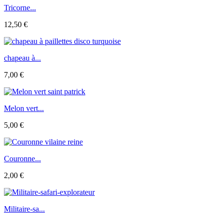
Tricorne...
12,50 €
chapeau à...
7,00 €
Melon vert...
5,00 €
Couronne...
2,00 €
Militaire-sa...