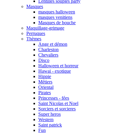
Lentilles souples party
Masques
masques halloween
masques venitiens
Masques de bouche
Maquillage-grimage
Perruques
Thèmes
Ange et démon
Charleston
Chevaliers
Disco
Halloween et horreur
Hawai - exotique
Hippie
Métiers
Oriental
Pirates
Princesses - fées
Saint Nicolas et Noel
Sorciers et sorcieres
Super heros
Western
Saint patrick
Fun