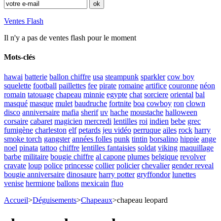
Ventes Flash
Il n'y a pas de ventes flash pour le moment
Mots-clés
hawai
batterie
ballon chiffre
usa
steampunk
sparkler
cow boy
squelette
football
paillettes
fee
pirate
romaine
artifice
couronne
néon
romain
tatouage
chapeau
minnie
egypte
chat
sorciere
oriental
bal
masqué
masque
mulet
baudruche
fortnite
boa
cowboy
ron
clown
disco
anniversaire
mafia
sherif
uv
hache
moustache
halloween
corsaire
cabaret
magicien
mercredi
lentilles
roi
indien
bebe
grec
fumigène
charleston
elf
petards
jeu vidéo
perruque
ailes
rock
harry
smoke torch
gangster
années folles
punk
tintin
borsalino
hippie
ange
noel
pinata
tattoo
chiffre
lentilles fantaisies
soldat
viking
maquillage
barbe
militaire
bougie chiffre
al capone
plumes
belgique
revolver
cravate
loup
police
princesse
collier
policier
chevalier
gender reveal
bougie anniversaire
dinosaure
harry potter
gryffondor
lunettes
venise
hermione
ballons
mexicain
fluo
Accueil
>
Déguisements
>
Chapeaux
>
chapeau leopard