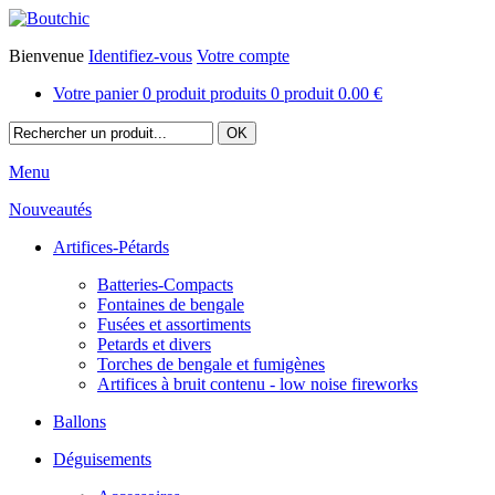
Bienvenue
Identifiez-vous
Votre compte
Votre panier
0
produit
produits
0
produit
0.00 €
Menu
Nouveautés
Artifices-Pétards
Batteries-Compacts
Fontaines de bengale
Fusées et assortiments
Petards et divers
Torches de bengale et fumigènes
Artifices à bruit contenu - low noise fireworks
Ballons
Déguisements