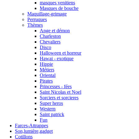
masques venitiens
Masques de bouche
Maquillage-grimage
Perruques
Thèmes
Ange et démon
Charleston
Chevaliers
Disco
Halloween et horreur
Hawai - exotique
Hippie
Métiers
Oriental
Pirates
Princesses - fées
Saint Nicolas et Noel
Sorciers et sorcieres
Super heros
Western
Saint patrick
Fun
Farces-Attrappes
Son,lumière,gadget
Cotillons