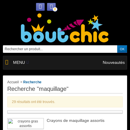
0
MENU
Nouveautés
Accueil
>
Recherche
Recherche "maquillage"
29 résultats ont été trouvés.
Crayons de maquillage assortis