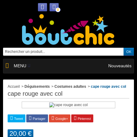
0
MENU
Nouveautés
Accueil
>
Déguisements
>
Costumes adultes
>
cape rouge avec col
cape rouge avec col
Tweet
Partager
Google+
Pinterest
20,00 €