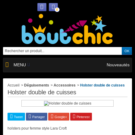
0
MENU
Nouveautés
Accueil
>
Déguisements
>
Accessoires
>
Holster double de cuisses
Holster double de cuisses
Tweet
Partager
Google+
Pinterest
holsters pour femme style Lara Croft