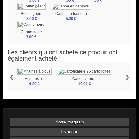
5,00 €
4,00 €
4,00 €
Boulet géant
Canne en bambou
8,00 €
5,00 €
Canne noire
3,00 €
Les clients qui ont acheté ce produit ont
également acheté :
‹
›
Mitaines à...
Cartouchière...
4,50 €
10,00 €
Notre magasin
Livraison