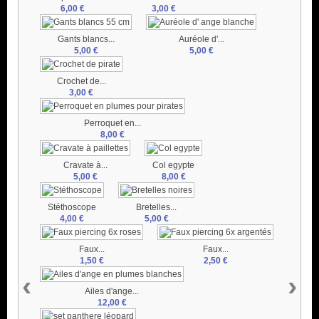
6,00 €
3,00 €
Gants blancs...
Auréole d'...
5,00 €
5,00 €
Crochet de...
3,00 €
Perroquet en...
8,00 €
Cravate à...
Col egypte
5,00 €
8,00 €
Stéthoscope
Bretelles...
4,00 €
5,00 €
Faux...
Faux...
1,50 €
2,50 €
‹
›
Ailes d'ange...
12,00 €