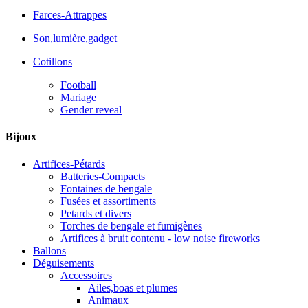
Farces-Attrappes
Son,lumière,gadget
Cotillons
Football
Mariage
Gender reveal
Bijoux
Artifices-Pétards
Batteries-Compacts
Fontaines de bengale
Fusées et assortiments
Petards et divers
Torches de bengale et fumigènes
Artifices à bruit contenu - low noise fireworks
Ballons
Déguisements
Accessoires
Ailes,boas et plumes
Animaux