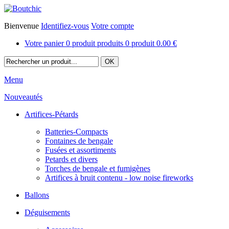
Bienvenue
Identifiez-vous
Votre compte
Votre panier
0
produit
produits
0
produit
0.00 €
Menu
Nouveautés
Artifices-Pétards
Batteries-Compacts
Fontaines de bengale
Fusées et assortiments
Petards et divers
Torches de bengale et fumigènes
Artifices à bruit contenu - low noise fireworks
Ballons
Déguisements