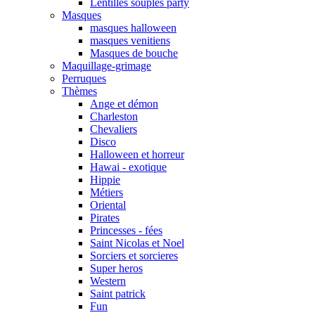
Lentilles souples party
Masques
masques halloween
masques venitiens
Masques de bouche
Maquillage-grimage
Perruques
Thèmes
Ange et démon
Charleston
Chevaliers
Disco
Halloween et horreur
Hawai - exotique
Hippie
Métiers
Oriental
Pirates
Princesses - fées
Saint Nicolas et Noel
Sorciers et sorcieres
Super heros
Western
Saint patrick
Fun