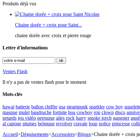
Produits déjà vus
Chaine dorée + croix pour Saint...
chaine dorée avec croix et pierre rouge
Lettre d'informations
Ventes Flash
Il n'y a pas de ventes flash pour le moment
Mots-clés
hawai
batterie
ballon chiffre
usa
steampunk
sparkler
cow boy
squelett
masque
mulet
baudruche
fortnite
boa
cowboy
ron
clown
disco
annive
petards
jeu vidéo
perruque
ailes
rock
harry
smoke torch
gangster
anné
al capone
plumes
belgique
revolver
cravate
loup
police
princesse
colli
Accueil
>
Déguisements
>
Accessoires
>
Bijoux
>
Chaine dorée + croix p