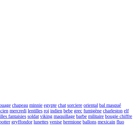
touage
chapeau
minnie
egypte
chat
sorciere
oriental
bal masqué
cien
mercredi
lentilles
roi
indien
bebe
grec
fumigène
charleston
elf
illes fantaisies
soldat
viking
maquillage
barbe
militaire
bougie chiffre
potter
gryffondor
lunettes
venise
hermione
ballons
mexicain
fluo