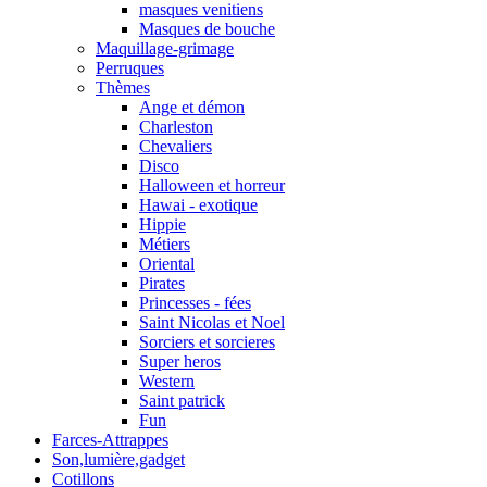
masques venitiens
Masques de bouche
Maquillage-grimage
Perruques
Thèmes
Ange et démon
Charleston
Chevaliers
Disco
Halloween et horreur
Hawai - exotique
Hippie
Métiers
Oriental
Pirates
Princesses - fées
Saint Nicolas et Noel
Sorciers et sorcieres
Super heros
Western
Saint patrick
Fun
Farces-Attrappes
Son,lumière,gadget
Cotillons