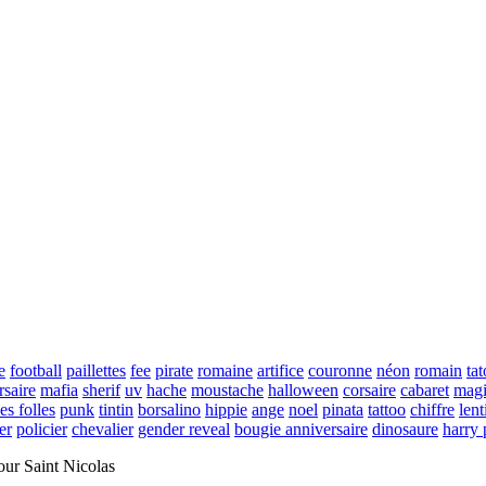
e
football
paillettes
fee
pirate
romaine
artifice
couronne
néon
romain
ta
rsaire
mafia
sherif
uv
hache
moustache
halloween
corsaire
cabaret
magi
es folles
punk
tintin
borsalino
hippie
ange
noel
pinata
tattoo
chiffre
lent
er
policier
chevalier
gender reveal
bougie anniversaire
dinosaure
harry 
our Saint Nicolas