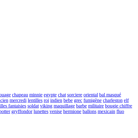
touage
chapeau
minnie
egypte
chat
sorciere
oriental
bal masqué
cien
mercredi
lentilles
roi
indien
bebe
grec
fumigène
charleston
elf
illes fantaisies
soldat
viking
maquillage
barbe
militaire
bougie chiffre
potter
gryffondor
lunettes
venise
hermione
ballons
mexicain
fluo