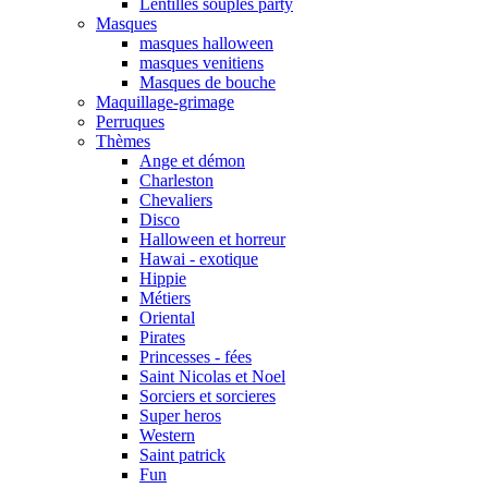
Lentilles souples party
Masques
masques halloween
masques venitiens
Masques de bouche
Maquillage-grimage
Perruques
Thèmes
Ange et démon
Charleston
Chevaliers
Disco
Halloween et horreur
Hawai - exotique
Hippie
Métiers
Oriental
Pirates
Princesses - fées
Saint Nicolas et Noel
Sorciers et sorcieres
Super heros
Western
Saint patrick
Fun