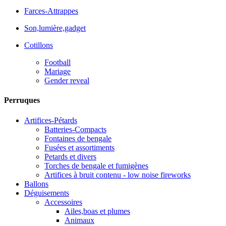
Farces-Attrappes
Son,lumière,gadget
Cotillons
Football
Mariage
Gender reveal
Perruques
Artifices-Pétards
Batteries-Compacts
Fontaines de bengale
Fusées et assortiments
Petards et divers
Torches de bengale et fumigènes
Artifices à bruit contenu - low noise fireworks
Ballons
Déguisements
Accessoires
Ailes,boas et plumes
Animaux