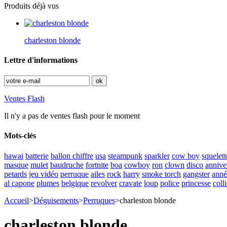
Produits déjà vus
charleston blonde
Lettre d'informations
Ventes Flash
Il n'y a pas de ventes flash pour le moment
Mots-clés
hawai
batterie
ballon chiffre
usa
steampunk
sparkler
cow boy
squelett
masque
mulet
baudruche
fortnite
boa
cowboy
ron
clown
disco
annive
petards
jeu vidéo
perruque
ailes
rock
harry
smoke torch
gangster
anné
al capone
plumes
belgique
revolver
cravate
loup
police
princesse
colli
Accueil
>
Déguisements
>
Perruques
>
charleston blonde
charleston blonde