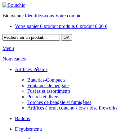
Bienvenue
Identifiez-vous
Votre compte
Votre panier
0
produit
produits
0
produit
0.00 €
Menu
Nouveautés
Artifices-Pétards
Batteries-Compacts
Fontaines de bengale
Fusées et assortiments
Petards et divers
Torches de bengale et fumigènes
Artifices à bruit contenu - low noise fireworks
Ballons
Déguisements