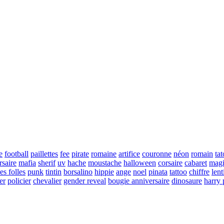
e
football
paillettes
fee
pirate
romaine
artifice
couronne
néon
romain
ta
rsaire
mafia
sherif
uv
hache
moustache
halloween
corsaire
cabaret
magi
es folles
punk
tintin
borsalino
hippie
ange
noel
pinata
tattoo
chiffre
lent
er
policier
chevalier
gender reveal
bougie anniversaire
dinosaure
harry 