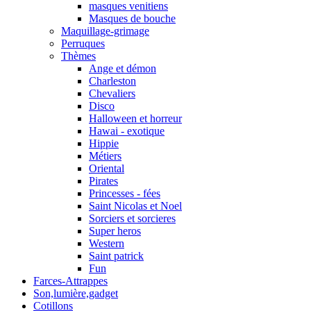
masques venitiens
Masques de bouche
Maquillage-grimage
Perruques
Thèmes
Ange et démon
Charleston
Chevaliers
Disco
Halloween et horreur
Hawai - exotique
Hippie
Métiers
Oriental
Pirates
Princesses - fées
Saint Nicolas et Noel
Sorciers et sorcieres
Super heros
Western
Saint patrick
Fun
Farces-Attrappes
Son,lumière,gadget
Cotillons