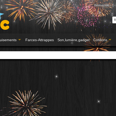
Bienvenue
uisements
Farces-Attrappes
Son,lumière,gadget
Cotillons