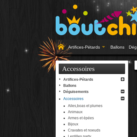
Artifices-Pétards
Ballons
Dég
Accessoires
Artifices-Pétards
Ballons
Déguisements
Accessoires
Ailes,boas et plumes
Animaux
Armes et épées
Bijoux
Cravates et noeuds
Lentilles party