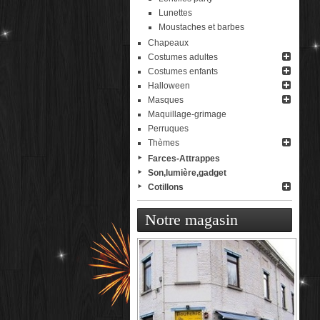
Lunettes
Moustaches et barbes
Chapeaux
Costumes adultes
Costumes enfants
Halloween
Masques
Maquillage-grimage
Perruques
Thèmes
Farces-Attrappes
Son,lumière,gadget
Cotillons
Notre magasin