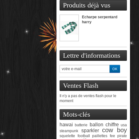
Produits déjà vus
Echarpe serpentard
harry
Lettre d'informations
Ventes Flash
Il n'y a pas de ventes flash pour le
moment
Mots-clés
hawai
ballon chiffre
batterie
usa
cow boy
sparkler
steampunk
squelette
football
paillettes
fee
pirate