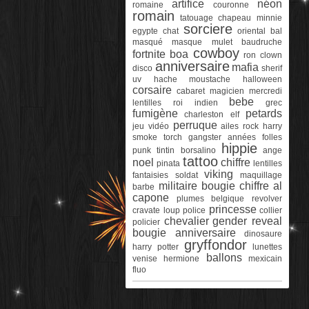
artifice
néon
romaine
couronne
romain
tatouage
chapeau
minnie
sorciere
egypte
chat
oriental
bal
masqué
masque
mulet
baudruche
cowboy
fortnite
boa
ron
clown
anniversaire
mafia
disco
sherif
uv
hache
moustache
halloween
corsaire
cabaret
magicien
mercredi
bebe
lentilles
roi
indien
grec
fumigène
petards
charleston
elf
perruque
jeu vidéo
ailes
rock
harry
smoke torch
gangster
années folles
hippie
punk
tintin
borsalino
ange
tattoo
noel
chiffre
pinata
lentilles
viking
fantaisies
soldat
maquillage
militaire
bougie chiffre
al
barbe
capone
plumes
belgique
revolver
princesse
cravate
loup
police
collier
chevalier
gender reveal
policier
bougie anniversaire
dinosaure
gryffondor
harry potter
lunettes
ballons
venise
hermione
mexicain
fluo