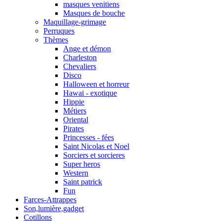
masques venitiens
Masques de bouche
Maquillage-grimage
Perruques
Thèmes
Ange et démon
Charleston
Chevaliers
Disco
Halloween et horreur
Hawai - exotique
Hippie
Métiers
Oriental
Pirates
Princesses - fées
Saint Nicolas et Noel
Sorciers et sorcieres
Super heros
Western
Saint patrick
Fun
Farces-Attrappes
Son,lumière,gadget
Cotillons