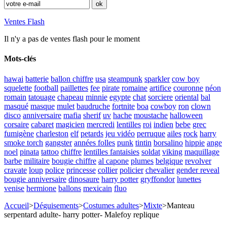
Ventes Flash
Il n'y a pas de ventes flash pour le moment
Mots-clés
hawai
batterie
ballon chiffre
usa
steampunk
sparkler
cow boy
squelette
football
paillettes
fee
pirate
romaine
artifice
couronne
néon
romain
tatouage
chapeau
minnie
egypte
chat
sorciere
oriental
bal
masqué
masque
mulet
baudruche
fortnite
boa
cowboy
ron
clown
disco
anniversaire
mafia
sherif
uv
hache
moustache
halloween
corsaire
cabaret
magicien
mercredi
lentilles
roi
indien
bebe
grec
fumigène
charleston
elf
petards
jeu vidéo
perruque
ailes
rock
harry
smoke torch
gangster
années folles
punk
tintin
borsalino
hippie
ange
noel
pinata
tattoo
chiffre
lentilles fantaisies
soldat
viking
maquillage
barbe
militaire
bougie chiffre
al capone
plumes
belgique
revolver
cravate
loup
police
princesse
collier
policier
chevalier
gender reveal
bougie anniversaire
dinosaure
harry potter
gryffondor
lunettes
venise
hermione
ballons
mexicain
fluo
Accueil
>
Déguisements
>
Costumes adultes
>
Mixte
>
Manteau
serpentard adulte- harry potter- Malefoy replique