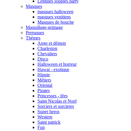
Lentilles souples party
Masques
masques halloween
masques venitiens
Masques de bouche
Maquillage-grimage
Perruques
Thèmes
Ange et démon
Charleston
Chevaliers
Disco
Halloween et horreur
Hawai - exotique
Hippie
Métiers
Oriental
Pirates
Princesses - fées
Saint Nicolas et Noel
Sorciers et sorcieres
Super heros
Western
Saint patrick
Fun