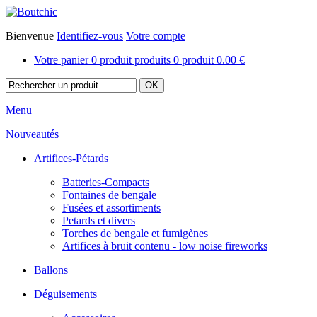
Bienvenue
Identifiez-vous
Votre compte
Votre panier
0
produit
produits
0
produit
0.00 €
Menu
Nouveautés
Artifices-Pétards
Batteries-Compacts
Fontaines de bengale
Fusées et assortiments
Petards et divers
Torches de bengale et fumigènes
Artifices à bruit contenu - low noise fireworks
Ballons
Déguisements