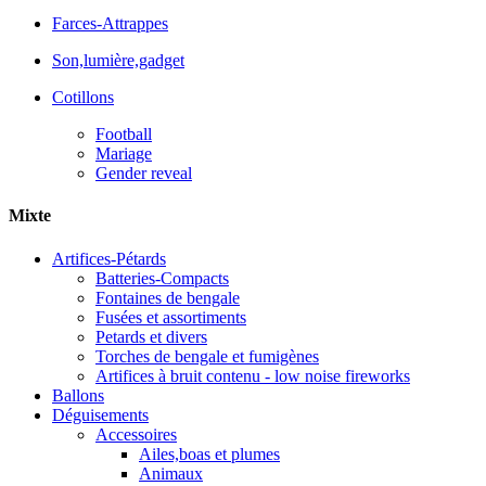
Farces-Attrappes
Son,lumière,gadget
Cotillons
Football
Mariage
Gender reveal
Mixte
Artifices-Pétards
Batteries-Compacts
Fontaines de bengale
Fusées et assortiments
Petards et divers
Torches de bengale et fumigènes
Artifices à bruit contenu - low noise fireworks
Ballons
Déguisements
Accessoires
Ailes,boas et plumes
Animaux