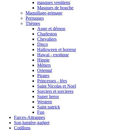
masques venitiens
Masques de bouche
Maquillage-grimage
Perruques
Thèmes
Ange et démon
Charleston
Chevaliers
Disco
Halloween et horreur
Hawai - exotique
Hippie
Métiers
Oriental
Pirates
Princesses - fées
Saint Nicolas et Noel
Sorciers et sorcieres
Super heros
Western
Saint patrick
Fun
Farces-Attrappes
Son,lumière,gadget
Cotillons