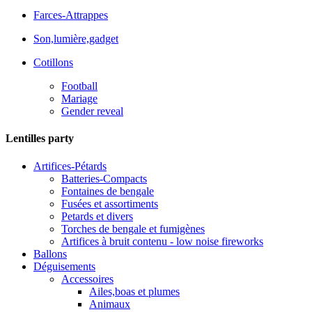
Farces-Attrappes
Son,lumière,gadget
Cotillons
Football
Mariage
Gender reveal
Lentilles party
Artifices-Pétards
Batteries-Compacts
Fontaines de bengale
Fusées et assortiments
Petards et divers
Torches de bengale et fumigènes
Artifices à bruit contenu - low noise fireworks
Ballons
Déguisements
Accessoires
Ailes,boas et plumes
Animaux