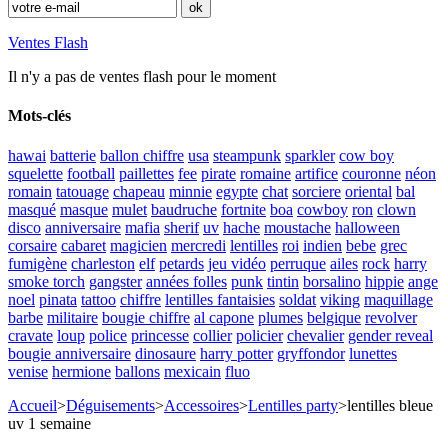
Ventes Flash
Il n'y a pas de ventes flash pour le moment
Mots-clés
hawai
batterie
ballon chiffre
usa
steampunk
sparkler
cow boy
squelette
football
paillettes
fee
pirate
romaine
artifice
couronne
néon
romain
tatouage
chapeau
minnie
egypte
chat
sorciere
oriental
bal
masqué
masque
mulet
baudruche
fortnite
boa
cowboy
ron
clown
disco
anniversaire
mafia
sherif
uv
hache
moustache
halloween
corsaire
cabaret
magicien
mercredi
lentilles
roi
indien
bebe
grec
fumigène
charleston
elf
petards
jeu vidéo
perruque
ailes
rock
harry
smoke torch
gangster
années folles
punk
tintin
borsalino
hippie
ange
noel
pinata
tattoo
chiffre
lentilles fantaisies
soldat
viking
maquillage
barbe
militaire
bougie chiffre
al capone
plumes
belgique
revolver
cravate
loup
police
princesse
collier
policier
chevalier
gender reveal
bougie anniversaire
dinosaure
harry potter
gryffondor
lunettes
venise
hermione
ballons
mexicain
fluo
Accueil
>
Déguisements
>
Accessoires
>
Lentilles party
>
lentilles bleue
uv 1 semaine