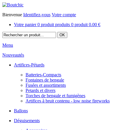
Bienvenue
Identifiez-vous
Votre compte
Votre panier
0
produit
produits
0
produit
0.00 €
Menu
Nouveautés
Artifices-Pétards
Batteries-Compacts
Fontaines de bengale
Fusées et assortiments
Petards et divers
Torches de bengale et fumigènes
Artifices à bruit contenu - low noise fireworks
Ballons
Déguisements