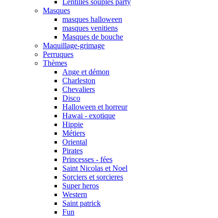
Lentilles souples party
Masques
masques halloween
masques venitiens
Masques de bouche
Maquillage-grimage
Perruques
Thèmes
Ange et démon
Charleston
Chevaliers
Disco
Halloween et horreur
Hawai - exotique
Hippie
Métiers
Oriental
Pirates
Princesses - fées
Saint Nicolas et Noel
Sorciers et sorcieres
Super heros
Western
Saint patrick
Fun