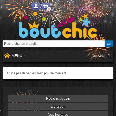
0
MENU
Nouveautés
Il n'y a pas de ventes flash pour le moment
Notre magasin
Livraison
Nos horaires