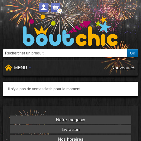
0
MENU
Nouveautés
Il n'y a pas de ventes flash pour le moment
Notre magasin
Livraison
Nos horaires