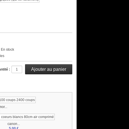
En stock
les
ntité :
or...
€
canon...
5,00 €