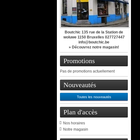
Boutchic 135 rue de la Station de
woluwe 1150 Bruxelles 027727447
info@boutchic.be
» Découvrez notre magasin!
Promotions
Pas de promotions actuellement
Nouveautés
Toutes les nouveautés
Plan d'accès
Nos horaires
Notre magasin