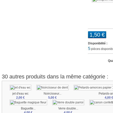
1,50 €
Disponibilité :
5
pièces disponib
Qua
30 autres produits dans la même catégorie :
jet d'eau wc
Noircisseur...
Petards-am
2,00 €
5,00 €
4,00 
Baguette...
Verre double...
4,00 €
4,00 €