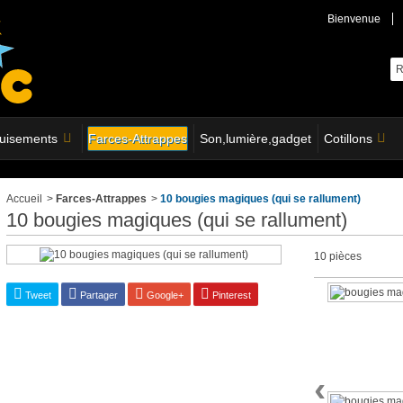
Bienvenue
uisements
Farces-Attrappes
Son,lumière,gadget
Cotillons
Accueil
>
Farces-Attrappes
>
10 bougies magiques (qui se rallument)
10 bougies magiques (qui se rallument)
10 pièces
Tweet
Partager
Google+
Pinterest
‹