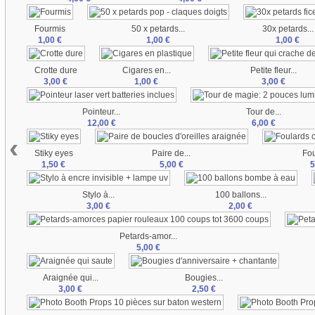
Fourmis
50 x petards...
30x petards...
1,00 €
1,00 €
1,00 €
Crotte dure
Cigares en...
Petite fleur...
3,00 €
1,00 €
3,00 €
Pointeur...
Tour de...
12,00 €
6,00 €
‹
Stiky eyes
Paire de...
Fou
1,50 €
5,00 €
5
Stylo à...
100 ballons...
3,00 €
2,00 €
Petards-amor...
5,00 €
Araignée qui...
Bougies...
3,00 €
2,50 €