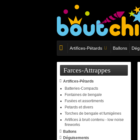
Artifices-Pétards
Ballons
Dég
Farces-Attrappes
Artifices-Pétards
Batteries-Compacts
Fontaines de bengale
Fusées et assortiments
Petards et divers
Torches de bengale et fumigènes
Artifices à bruit contenu - low noise
fireworks
Ballons
Déguisements