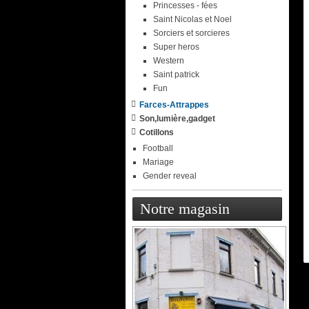
Princesses - fées
Saint Nicolas et Noel
Sorciers et sorcieres
Super heros
Western
Saint patrick
Fun
Farces-Attrappes
Son,lumière,gadget
Cotillons
Football
Mariage
Gender reveal
Notre magasin