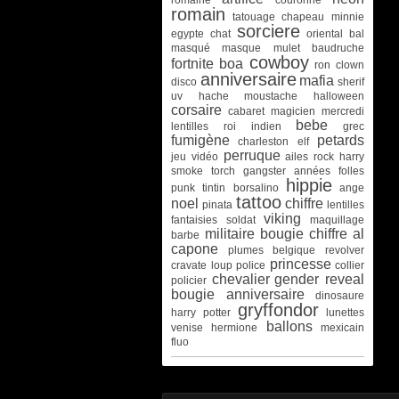
romain
tatouage
chapeau
minnie
sorciere
egypte
chat
oriental
bal
masqué
masque
mulet
baudruche
cowboy
fortnite
boa
ron
clown
anniversaire
mafia
disco
sherif
uv
hache
moustache
halloween
corsaire
cabaret
magicien
mercredi
bebe
lentilles
roi
indien
grec
fumigène
petards
charleston
elf
perruque
jeu vidéo
ailes
rock
harry
smoke torch
gangster
années folles
hippie
punk
tintin
borsalino
ange
tattoo
noel
chiffre
pinata
lentilles
viking
fantaisies
soldat
maquillage
militaire
bougie chiffre
al
barbe
capone
plumes
belgique
revolver
princesse
cravate
loup
police
collier
chevalier
gender reveal
policier
bougie anniversaire
dinosaure
gryffondor
harry potter
lunettes
ballons
venise
hermione
mexicain
fluo