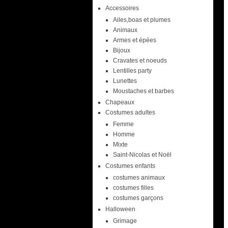
Accessoires
Ailes,boas et plumes
Animaux
Armes et épées
Bijoux
Cravates et noeuds
Lentilles party
Lunettes
Moustaches et barbes
Chapeaux
Costumes adultes
Femme
Homme
Mixte
Saint-Nicolas et Noël
Costumes enfants
costumes animaux
costumes filles
costumes garçons
Halloween
Grimage