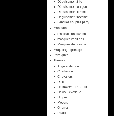
Déguisement fille
Déguisement garçon
Déguisement femme
Déguisement homme
Lentilles souples party
Masques
masques halloween
masques venitiens
Masques de bouche
Maquillage-grimage
Perruques
Thèmes
Ange et démon
Charleston
Chevaliers
Disco
Halloween et horreur
Hawai - exotique
Hippie
Métiers
Oriental
Pirates