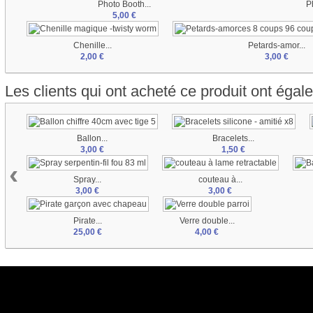
Photo Booth...
P
5,00 €
Chenille...
Petards-amor...
2,00 €
3,00 €
Les clients qui ont acheté ce produit ont égal
Ballon...
Bracelets...
3,00 €
1,50 €
‹
Spray...
couteau à...
3,00 €
3,00 €
Pirate...
Verre double...
25,00 €
4,00 €