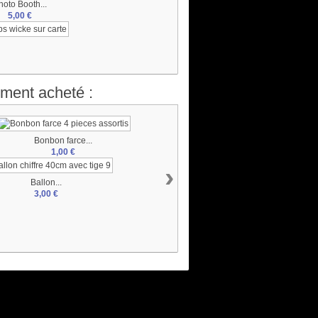
hoto Booth...
5,00 €
ement acheté :
Bonbon farce...
1,00 €
›
Ballon...
3,00 €