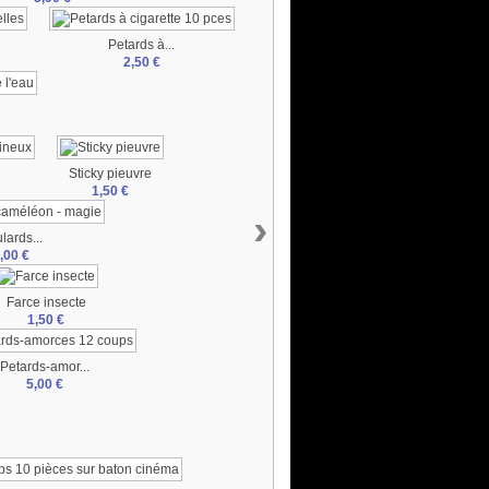
Petards à...
2,50 €
Sticky pieuvre
1,50 €
›
lards...
,00 €
Farce insecte
1,50 €
Petards-amor...
5,00 €