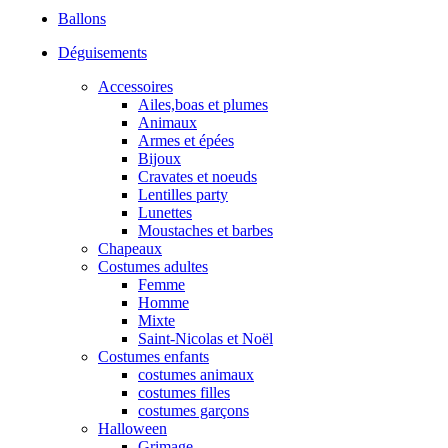
Ballons
Déguisements
Accessoires
Ailes,boas et plumes
Animaux
Armes et épées
Bijoux
Cravates et noeuds
Lentilles party
Lunettes
Moustaches et barbes
Chapeaux
Costumes adultes
Femme
Homme
Mixte
Saint-Nicolas et Noël
Costumes enfants
costumes animaux
costumes filles
costumes garçons
Halloween
Grimage