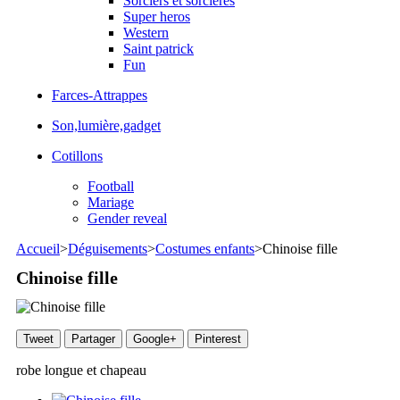
Sorciers et sorcieres
Super heros
Western
Saint patrick
Fun
Farces-Attrappes
Son,lumière,gadget
Cotillons
Football
Mariage
Gender reveal
Accueil
>
Déguisements
>
Costumes enfants
>
Chinoise fille
Chinoise fille
Tweet
Partager
Google+
Pinterest
robe longue et chapeau