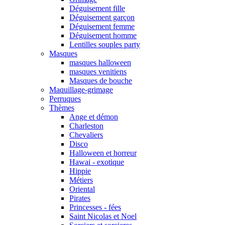
Déguisement fille
Déguisement garçon
Déguisement femme
Déguisement homme
Lentilles souples party
Masques
masques halloween
masques venitiens
Masques de bouche
Maquillage-grimage
Perruques
Thèmes
Ange et démon
Charleston
Chevaliers
Disco
Halloween et horreur
Hawai - exotique
Hippie
Métiers
Oriental
Pirates
Princesses - fées
Saint Nicolas et Noel