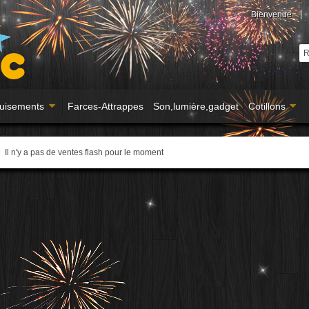
Bienvenue
uisements
Farces-Attrappes
Son,lumière,gadget
Cotillons
Il n'y a pas de ventes flash pour le moment