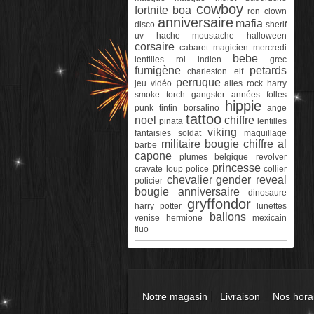
cowboy
fortnite
boa
ron
clown
anniversaire
mafia
disco
sherif
uv
hache
moustache
halloween
corsaire
cabaret
magicien
mercredi
bebe
lentilles
roi
indien
grec
fumigène
petards
charleston
elf
perruque
jeu vidéo
ailes
rock
harry
smoke torch
gangster
années folles
hippie
punk
tintin
borsalino
ange
tattoo
noel
chiffre
pinata
lentilles
viking
fantaisies
soldat
maquillage
militaire
bougie chiffre
al
barbe
capone
plumes
belgique
revolver
princesse
cravate
loup
police
collier
chevalier
gender reveal
policier
bougie anniversaire
dinosaure
gryffondor
harry potter
lunettes
ballons
venise
hermione
mexicain
fluo
Notre magasin
Livraison
Nos hora