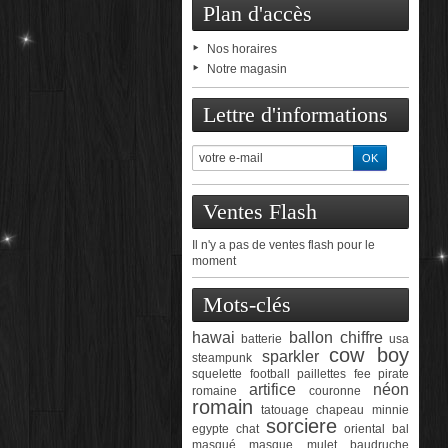
Plan d'accès
Nos horaires
Notre magasin
Lettre d'informations
Ventes Flash
Il n'y a pas de ventes flash pour le
moment
Mots-clés
hawai
ballon chiffre
batterie
usa
cow boy
sparkler
steampunk
squelette
football
paillettes
fee
pirate
artifice
néon
romaine
couronne
romain
tatouage
chapeau
minnie
sorciere
egypte
chat
oriental
bal
masqué
masque
mulet
baudruche