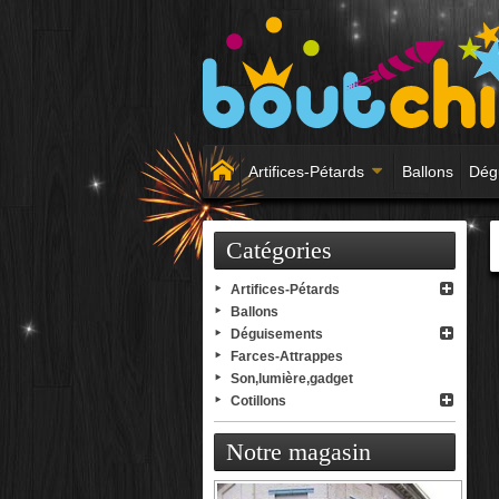
Artifices-Pétards
Ballons
Dég
Catégories
Artifices-Pétards
Ballons
Déguisements
Farces-Attrappes
Son,lumière,gadget
Cotillons
Notre magasin