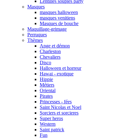
Lentilles souples party
Masques
masques halloween
masques venitiens
Masques de bouche
Maquillage-grimage
Perruques
Thèmes
Ange et démon
Charleston
Chevaliers
Disco
Halloween et horreur
Hawai - exotique
Hippie
Métiers
Oriental
Pirates
Princesses - fées
Saint Nicolas et Noel
Sorciers et sorcieres
Super heros
Western
Saint patrick
Fun