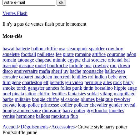
Ventes Flash
Il n'y a pas de ventes flash pour le moment
Mots-clés
hawai
batterie
ballon chiffre
usa
steampunk
sparkler
cow boy
squelette
football
paillettes
fee
pirate
romaine
artifice
couronne
néon
romain
tatouage
chapeau
minnie
egypte
chat
sorciere
oriental
bal
masqué
masque
mulet
baudruche
fortnite
boa
cowboy
ron
clown
disco
anniversaire
mafia
sherif
uv
hache
moustache
halloween
corsaire
cabaret
magicien
mercredi
lentilles
roi
indien
bebe
grec
fumigène
charleston
elf
petards
jeu vidéo
perruque
ailes
rock
harry
smoke torch
gangster
années folles
punk
tintin
borsalino
hippie
ange
noel
pinata
tattoo
chiffre
lentilles fantaisies
soldat
viking
maquillage
barbe
militaire
bougie chiffre
al capone
plumes
belgique
revolver
cravate
loup
police
princesse
collier
policier
chevalier
gender reveal
bougie anniversaire
dinosaure
harry potter
gryffondor
lunettes
venise
hermione
ballons
mexicain
fluo
Accueil
>
Déguisements
>
Accessoires
>
Cravate style harry potter
Poufsouffle jaune