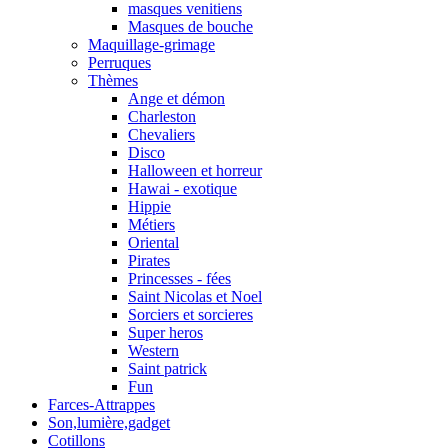
masques venitiens
Masques de bouche
Maquillage-grimage
Perruques
Thèmes
Ange et démon
Charleston
Chevaliers
Disco
Halloween et horreur
Hawai - exotique
Hippie
Métiers
Oriental
Pirates
Princesses - fées
Saint Nicolas et Noel
Sorciers et sorcieres
Super heros
Western
Saint patrick
Fun
Farces-Attrappes
Son,lumière,gadget
Cotillons