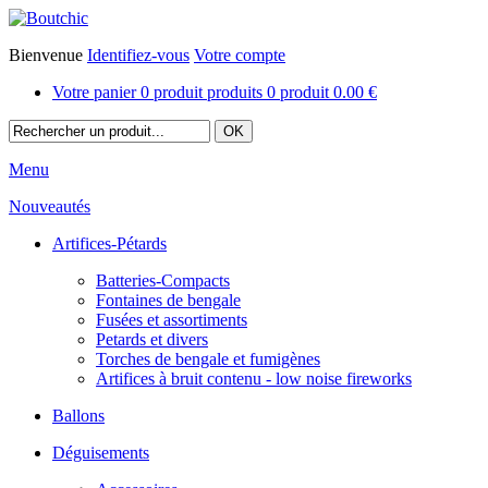
Bienvenue
Identifiez-vous
Votre compte
Votre panier
0
produit
produits
0
produit
0.00 €
Menu
Nouveautés
Artifices-Pétards
Batteries-Compacts
Fontaines de bengale
Fusées et assortiments
Petards et divers
Torches de bengale et fumigènes
Artifices à bruit contenu - low noise fireworks
Ballons
Déguisements