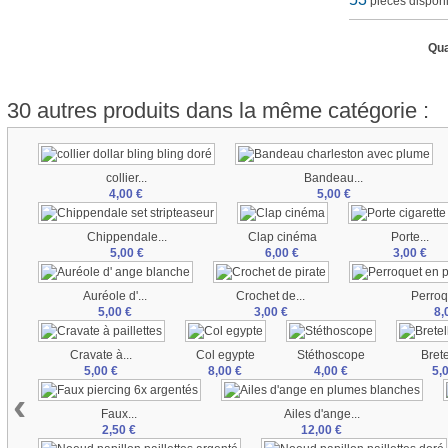
pièces dispon
Qua
30 autres produits dans la même catégorie :
collier...
Bandeau...
4,00 €
5,00 €
Chippendale...
Clap cinéma
Porte...
5,00 €
6,00 €
3,00 €
Auréole d'...
Crochet de...
Perroq
5,00 €
3,00 €
8,
Cravate à...
Col egypte
Stéthoscope
Brete
5,00 €
8,00 €
4,00 €
5,
‹
Faux...
Ailes d'ange...
2,50 €
12,00 €