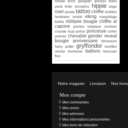
smoke torch
gangster
années folles
hippie
punk
tintin
borsalino
ange
tattoo
noel
chiffre
pinata
lentilles
viking
fantaisies
soldat
maquillage
militaire
bougie chiffre
al
barbe
capone
plumes
belgique
revolver
princesse
cravate
loup
police
collier
chevalier
gender reveal
policier
bougie anniversaire
dinosaure
gryffondor
harry potter
lunettes
ballons
venise
hermione
mexicain
fluo
Notre magasin
Livraison
Nos hora
Mon compte
Mes commandes
Mes avoirs
Mes adresses
Mes informations personnelles
Mes bons de réduction