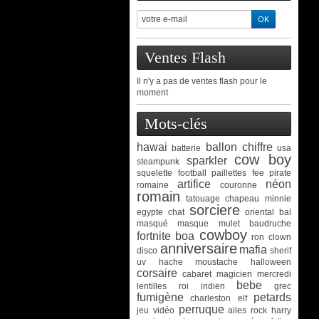
Ventes Flash
Il n'y a pas de ventes flash pour le
moment
Mots-clés
hawai
ballon chiffre
batterie
usa
cow boy
sparkler
steampunk
squelette
football
paillettes
fee
pirate
artifice
néon
romaine
couronne
romain
tatouage
chapeau
minnie
sorciere
egypte
chat
oriental
bal
masqué
masque
mulet
baudruche
cowboy
fortnite
boa
ron
clown
anniversaire
mafia
disco
sherif
uv
hache
moustache
halloween
corsaire
cabaret
magicien
mercredi
bebe
lentilles
roi
indien
grec
fumigène
petards
charleston
elf
perruque
jeu vidéo
ailes
rock
harry