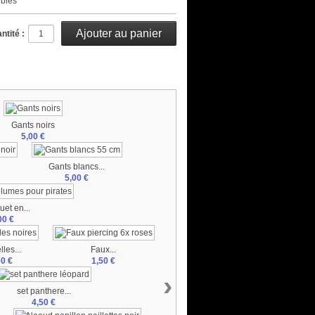
ibles
ntité :
Gants noirs
5,00 €
Gants blancs...
5,00 €
uet en...
00 €
lles...
Faux...
00 €
1,50 €
›
set panthere...
4,50 €