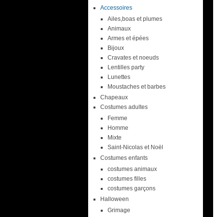
Accessoires
Ailes,boas et plumes
Animaux
Armes et épées
Bijoux
Cravates et noeuds
Lentilles party
Lunettes
Moustaches et barbes
Chapeaux
Costumes adultes
Femme
Homme
Mixte
Saint-Nicolas et Noël
Costumes enfants
costumes animaux
costumes filles
costumes garçons
Halloween
Grimage