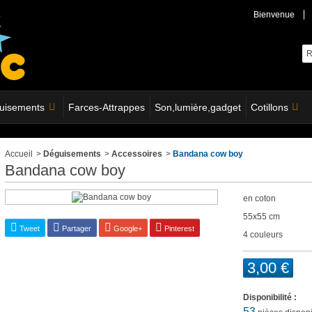
Bienvenue
uisements
Farces-Attrappes
Son,lumière,gadget
Cotillons
Accueil
>
Déguisements
>
Accessoires
>
Bandana cow boy
Bandana cow boy
en coton
55x55 cm
Tweet
Partager
Google+
Pinterest
4 couleurs
3,00 €
Disponibilité :
53