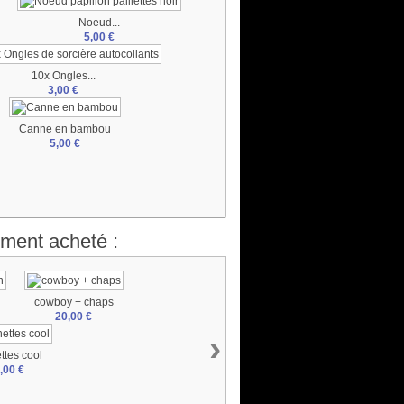
Noeud...
5,00 €
10x Ongles...
3,00 €
Canne en bambou
5,00 €
ement acheté :
cowboy + chaps
20,00 €
›
ttes cool
,00 €