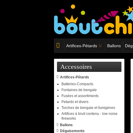
Artifices-Pétards
Ballons
Dég
Accessoires
Artifices-Pétards
Batteries-Compacts
Fontaines de bengale
Fusées et assortiments
Petards et divers
Torches de bengale et fumigènes
Artifices à bruit contenu - low noise
fireworks
Ballons
Déguisements