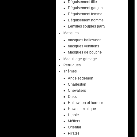
Déguisement fille
Déguisement garçon
Déguisement femme
Déguisement homme
Lentilles souples party
Masques
masques halloween
masques venitiens
Masques de bouche
Maquillage-grimage
Perruques
Thèmes
Ange et démon
Charleston
Chevaliers
Disco
Halloween et horreur
Hawai - exotique
Hippie
Métiers
Oriental
Pirates