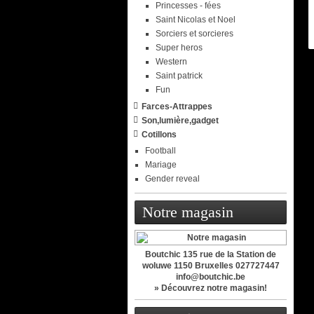
Princesses - fées
Saint Nicolas et Noel
Sorciers et sorcieres
Super heros
Western
Saint patrick
Fun
Farces-Attrappes
Son,lumière,gadget
Cotillons
Football
Mariage
Gender reveal
Notre magasin
Boutchic 135 rue de la Station de
woluwe 1150 Bruxelles 027727447
info@boutchic.be
» Découvrez notre magasin!