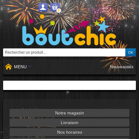
0
MENU
Nouveautés
Notre magasin
Livraison
Nos horaires