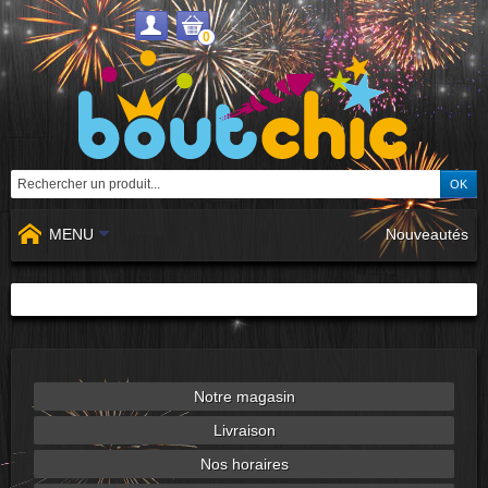
0
MENU
Nouveautés
Notre magasin
Livraison
Nos horaires