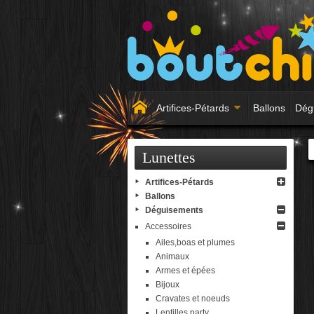
Artifices-Pétards
Ballons
Dég
Lunettes
Artifices-Pétards
Ballons
Déguisements
Accessoires
Ailes,boas et plumes
Animaux
Armes et épées
Bijoux
Cravates et noeuds
Lentilles party