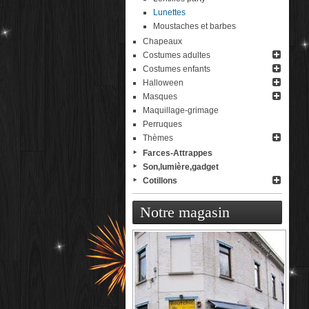
Lunettes
Moustaches et barbes
Chapeaux
Costumes adultes
Costumes enfants
Halloween
Masques
Maquillage-grimage
Perruques
Thèmes
Farces-Attrappes
Son,lumière,gadget
Cotillons
Notre magasin