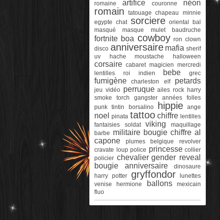
artifice
néon
romaine
couronne
romain
tatouage
chapeau
minnie
sorciere
egypte
chat
oriental
bal
masqué
masque
mulet
baudruche
cowboy
fortnite
boa
ron
clown
anniversaire
mafia
disco
sherif
uv
hache
moustache
halloween
corsaire
cabaret
magicien
mercredi
bebe
lentilles
roi
indien
grec
fumigène
petards
charleston
elf
perruque
jeu vidéo
ailes
rock
harry
smoke torch
gangster
années folles
hippie
punk
tintin
borsalino
ange
tattoo
noel
chiffre
pinata
lentilles
viking
fantaisies
soldat
maquillage
militaire
bougie chiffre
al
barbe
capone
plumes
belgique
revolver
princesse
cravate
loup
police
collier
chevalier
gender reveal
policier
bougie anniversaire
dinosaure
gryffondor
harry potter
lunettes
ballons
venise
hermione
mexicain
fluo