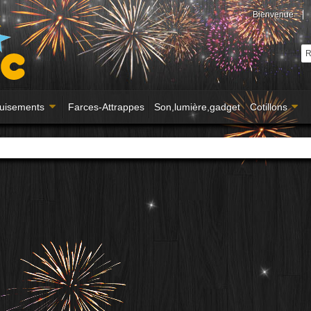
Bienvenue
uisements
Farces-Attrappes
Son,lumière,gadget
Cotillons