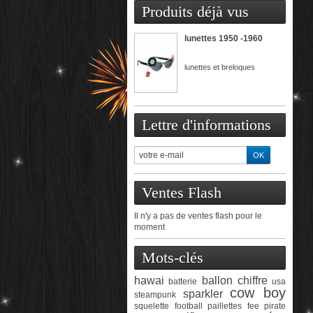
Produits déjà vus
lunettes 1950 -1960
lunettes et breloques
Lettre d'informations
Ventes Flash
Il n'y a pas de ventes flash pour le
moment
Mots-clés
hawai
ballon chiffre
batterie
usa
cow boy
sparkler
steampunk
squelette
football
paillettes
fee
pirate