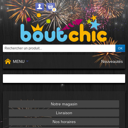
0
MENU
Nouveautés
Notre magasin
Livraison
Nos horaires