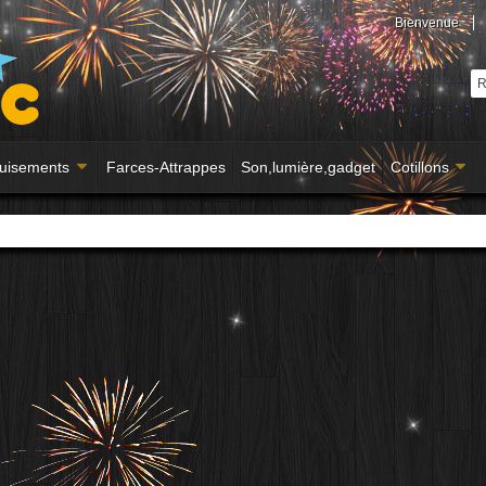
Bienvenue
uisements
Farces-Attrappes
Son,lumière,gadget
Cotillons