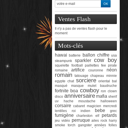
Ventes Flash
Il n'y a pas de ventes flash pour le
moment
Mots-clés
hawai
ballon chiffre
batterie
usa
cow boy
sparkler
steampunk
squelette
football
paillettes
fee
pirate
artifice
néon
romaine
couronne
romain
tatouage
chapeau
minnie
sorciere
egypte
chat
oriental
bal
masqué
masque
mulet
baudruche
cowboy
fortnite
boa
ron
clown
anniversaire
mafia
disco
sherif
uv
hache
moustache
halloween
corsaire
cabaret
magicien
mercredi
bebe
lentilles
roi
indien
grec
fumigène
petards
charleston
elf
perruque
jeu vidéo
ailes
rock
harry
smoke torch
gangster
années folles