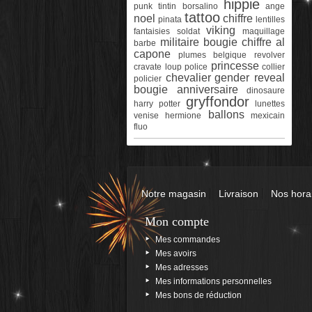
hippie
punk
tintin
borsalino
ange
tattoo
noel
chiffre
pinata
lentilles
viking
fantaisies
soldat
maquillage
militaire
bougie chiffre
al
barbe
capone
plumes
belgique
revolver
princesse
cravate
loup
police
collier
chevalier
gender reveal
policier
bougie anniversaire
dinosaure
gryffondor
harry potter
lunettes
ballons
venise
hermione
mexicain
fluo
Notre magasin
Livraison
Nos hora
Mon compte
Mes commandes
Mes avoirs
Mes adresses
Mes informations personnelles
Mes bons de réduction