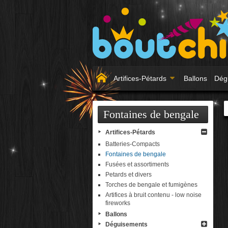
Artifices-Pétards
Ballons
Dég
Fontaines de bengale
Artifices-Pétards
Batteries-Compacts
Fontaines de bengale
Fusées et assortiments
Petards et divers
Torches de bengale et fumigènes
Artifices à bruit contenu - low noise
fireworks
Ballons
Déguisements