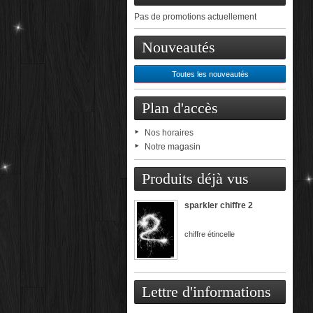
Pas de promotions actuellement
Nouveautés
Toutes les nouveautés
Plan d'accès
Nos horaires
Notre magasin
Produits déjà vus
sparkler chiffre 2
chiffre étincelle
Lettre d'informations