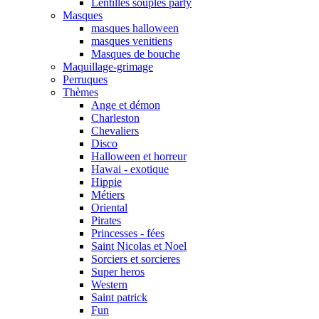
Lentilles souples party
Masques
masques halloween
masques venitiens
Masques de bouche
Maquillage-grimage
Perruques
Thèmes
Ange et démon
Charleston
Chevaliers
Disco
Halloween et horreur
Hawai - exotique
Hippie
Métiers
Oriental
Pirates
Princesses - fées
Saint Nicolas et Noel
Sorciers et sorcieres
Super heros
Western
Saint patrick
Fun