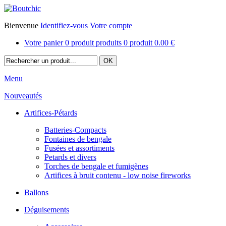
Bienvenue
Identifiez-vous
Votre compte
Votre panier
0
produit
produits
0
produit
0.00 €
Menu
Nouveautés
Artifices-Pétards
Batteries-Compacts
Fontaines de bengale
Fusées et assortiments
Petards et divers
Torches de bengale et fumigènes
Artifices à bruit contenu - low noise fireworks
Ballons
Déguisements