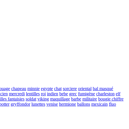
touage
chapeau
minnie
egypte
chat
sorciere
oriental
bal masqué
cien
mercredi
lentilles
roi
indien
bebe
grec
fumigène
charleston
elf
illes fantaisies
soldat
viking
maquillage
barbe
militaire
bougie chiffre
potter
gryffondor
lunettes
venise
hermione
ballons
mexicain
fluo