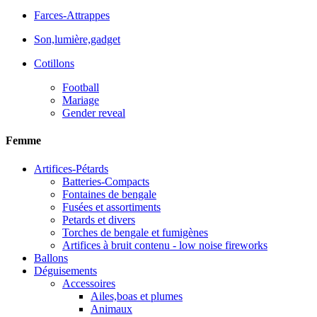
Farces-Attrappes
Son,lumière,gadget
Cotillons
Football
Mariage
Gender reveal
Femme
Artifices-Pétards
Batteries-Compacts
Fontaines de bengale
Fusées et assortiments
Petards et divers
Torches de bengale et fumigènes
Artifices à bruit contenu - low noise fireworks
Ballons
Déguisements
Accessoires
Ailes,boas et plumes
Animaux