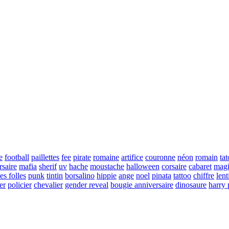
e
football
paillettes
fee
pirate
romaine
artifice
couronne
néon
romain
ta
rsaire
mafia
sherif
uv
hache
moustache
halloween
corsaire
cabaret
magi
es folles
punk
tintin
borsalino
hippie
ange
noel
pinata
tattoo
chiffre
lent
er
policier
chevalier
gender reveal
bougie anniversaire
dinosaure
harry 