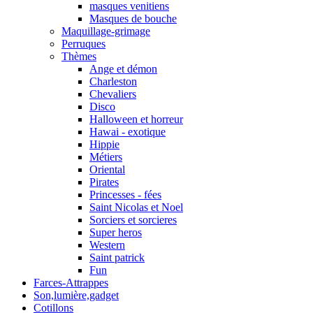
masques venitiens
Masques de bouche
Maquillage-grimage
Perruques
Thèmes
Ange et démon
Charleston
Chevaliers
Disco
Halloween et horreur
Hawai - exotique
Hippie
Métiers
Oriental
Pirates
Princesses - fées
Saint Nicolas et Noel
Sorciers et sorcieres
Super heros
Western
Saint patrick
Fun
Farces-Attrappes
Son,lumière,gadget
Cotillons