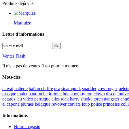
Produits déjà vus
Marquize
Lettre d'informations
Ventes Flash
Il n'y a pas de ventes flash pour le moment
Mots-clés
hawai
batterie
ballon chiffre
usa
steampunk
sparkler
cow boy
squelett
masque
mulet
baudruche
fortnite
boa
cowboy
ron
clown
disco
annive
petards
jeu vidéo
perruque
ailes
rock
harry
smoke torch
gangster
anné
al capone
plumes
belgique
revolver
cravate
loup
police
princesse
colli
Informations
Notre magasin