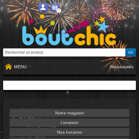
0
MENU
Nouveautés
Notre magasin
Livraison
Nos horaires