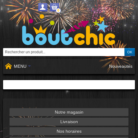
0
MENU
Nouveautés
Notre magasin
Livraison
Nos horaires