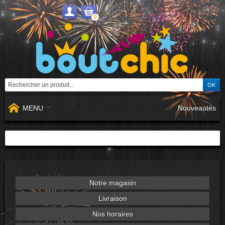
0
MENU
Nouveautés
Notre magasin
Livraison
Nos horaires