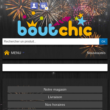
0
MENU
Nouveautés
Notre magasin
Livraison
Nos horaires