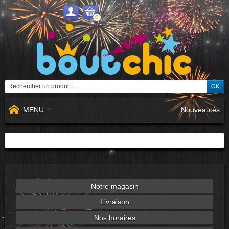
0
MENU
Nouveautés
Notre magasin
Livraison
Nos horaires