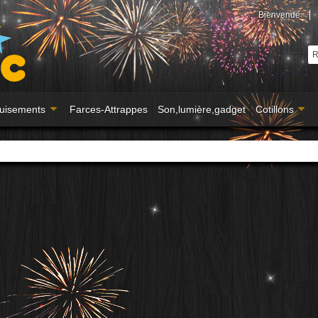
Bienvenue
uisements
Farces-Attrappes
Son,lumière,gadget
Cotillons