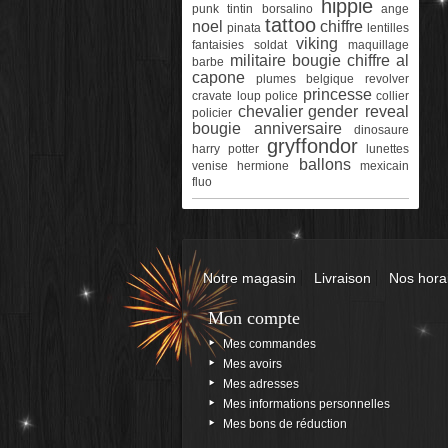
hippie
punk
tintin
borsalino
ange
tattoo
noel
chiffre
pinata
lentilles
viking
fantaisies
soldat
maquillage
militaire
bougie chiffre
al
barbe
capone
plumes
belgique
revolver
princesse
cravate
loup
police
collier
chevalier
gender reveal
policier
bougie anniversaire
dinosaure
gryffondor
harry potter
lunettes
ballons
venise
hermione
mexicain
fluo
Notre magasin
Livraison
Nos hora
Mon compte
Mes commandes
Mes avoirs
Mes adresses
Mes informations personnelles
Mes bons de réduction