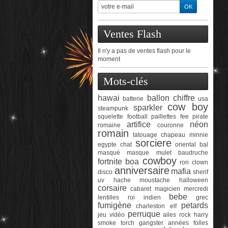
Ventes Flash
Il n'y a pas de ventes flash pour le
moment
Mots-clés
hawai
ballon chiffre
batterie
usa
cow boy
sparkler
steampunk
squelette
football
paillettes
fee
pirate
artifice
néon
romaine
couronne
romain
tatouage
chapeau
minnie
sorciere
egypte
chat
oriental
bal
masqué
masque
mulet
baudruche
cowboy
fortnite
boa
ron
clown
anniversaire
mafia
disco
sherif
uv
hache
moustache
halloween
corsaire
cabaret
magicien
mercredi
bebe
lentilles
roi
indien
grec
fumigène
petards
charleston
elf
perruque
jeu vidéo
ailes
rock
harry
smoke torch
gangster
années folles