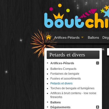
Artifices-Pétards
Ballons
Dég
Petards et divers
Artifices-Pétards
Batteries-Compacts
Fontaines de bengale
Fusées et assortiments
Petards et divers
Torches de bengale et fumigènes
Artifices à bruit contenu - low noise
fireworks
Ballons
Déguisements