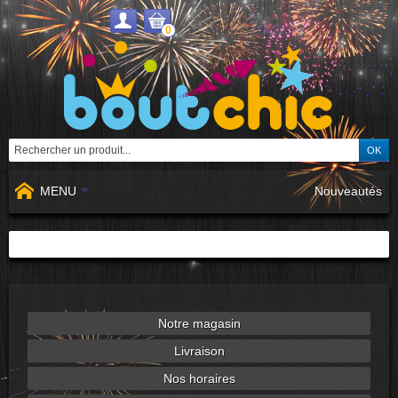
0
MENU
Nouveautés
Notre magasin
Livraison
Nos horaires