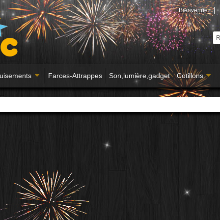
Bienvenue
uisements
Farces-Attrappes
Son,lumière,gadget
Cotillons