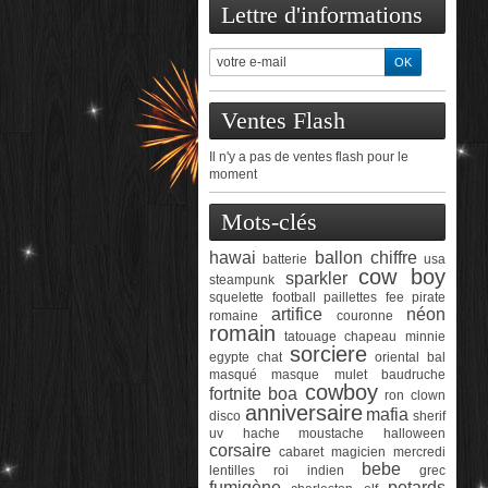
Lettre d'informations
Ventes Flash
Il n'y a pas de ventes flash pour le
moment
Mots-clés
hawai
ballon chiffre
batterie
usa
cow boy
sparkler
steampunk
squelette
football
paillettes
fee
pirate
artifice
néon
romaine
couronne
romain
tatouage
chapeau
minnie
sorciere
egypte
chat
oriental
bal
masqué
masque
mulet
baudruche
cowboy
fortnite
boa
ron
clown
anniversaire
mafia
disco
sherif
uv
hache
moustache
halloween
corsaire
cabaret
magicien
mercredi
bebe
lentilles
roi
indien
grec
fumigène
petards