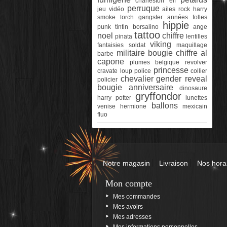
charleston
elf
perruque
jeu vidéo
ailes
rock
harry
smoke torch
gangster
années folles
hippie
punk
tintin
borsalino
ange
tattoo
noel
chiffre
pinata
lentilles
viking
fantaisies
soldat
maquillage
militaire
bougie chiffre
al
barbe
capone
plumes
belgique
revolver
princesse
cravate
loup
police
collier
chevalier
gender reveal
policier
bougie anniversaire
dinosaure
gryffondor
harry potter
lunettes
ballons
venise
hermione
mexicain
fluo
Notre magasin
Livraison
Nos hora
Mon compte
Mes commandes
Mes avoirs
Mes adresses
Mes informations personnelles