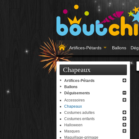
Artifices-Pétards
Ballons
Dég
Chapeaux
Artifices-Pétards
Ballons
Déguisements
Accessoires
Chapeaux
Costumes adultes
Costumes enfants
Halloween
Masques
Maquillage-grimage