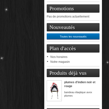
Promotions
Pas de promotions actuellement
Nouveautés
Toutes les nouveautés
Plan d'accès
Nos horaires
Notre magasin
Produits déjà vus
plumes d'indien noir et
rouge
bandeau élaqtique avex
plumes