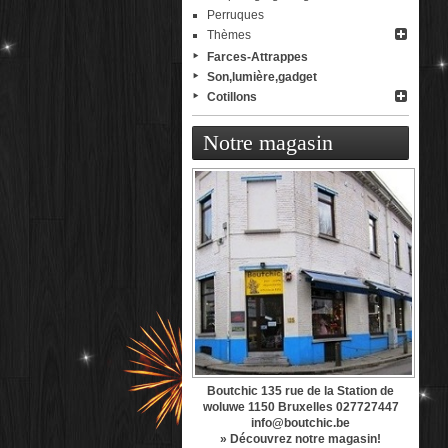
Perruques
Thèmes
Farces-Attrappes
Son,lumière,gadget
Cotillons
Notre magasin
Boutchic 135 rue de la Station de
woluwe 1150 Bruxelles 027727447
info@boutchic.be
» Découvrez notre magasin!