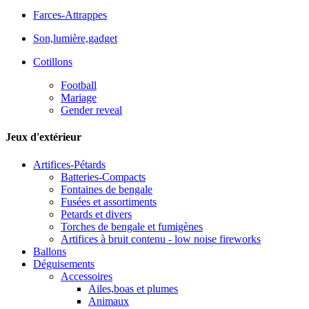
Farces-Attrappes
Son,lumière,gadget
Cotillons
Football
Mariage
Gender reveal
Jeux d'extérieur
Artifices-Pétards
Batteries-Compacts
Fontaines de bengale
Fusées et assortiments
Petards et divers
Torches de bengale et fumigènes
Artifices à bruit contenu - low noise fireworks
Ballons
Déguisements
Accessoires
Ailes,boas et plumes
Animaux