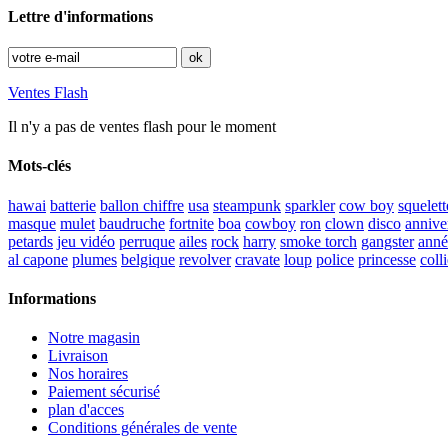
Lettre d'informations
Ventes Flash
Il n'y a pas de ventes flash pour le moment
Mots-clés
hawai
batterie
ballon chiffre
usa
steampunk
sparkler
cow boy
squelett
masque
mulet
baudruche
fortnite
boa
cowboy
ron
clown
disco
annive
petards
jeu vidéo
perruque
ailes
rock
harry
smoke torch
gangster
anné
al capone
plumes
belgique
revolver
cravate
loup
police
princesse
colli
Informations
Notre magasin
Livraison
Nos horaires
Paiement sécurisé
plan d'acces
Conditions générales de vente