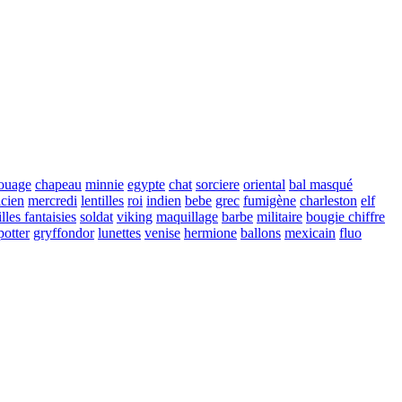
touage
chapeau
minnie
egypte
chat
sorciere
oriental
bal masqué
cien
mercredi
lentilles
roi
indien
bebe
grec
fumigène
charleston
elf
illes fantaisies
soldat
viking
maquillage
barbe
militaire
bougie chiffre
potter
gryffondor
lunettes
venise
hermione
ballons
mexicain
fluo