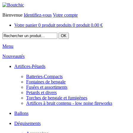
Bienvenue
Identifiez-vous
Votre compte
Votre panier
0
produit
produits
0
produit
0.00 €
Menu
Nouveautés
Artifices-Pétards
Batteries-Compacts
Fontaines de bengale
Fusées et assortiments
Petards et divers
Torches de bengale et fumigènes
Artifices à bruit contenu - low noise fireworks
Ballons
Déguisements