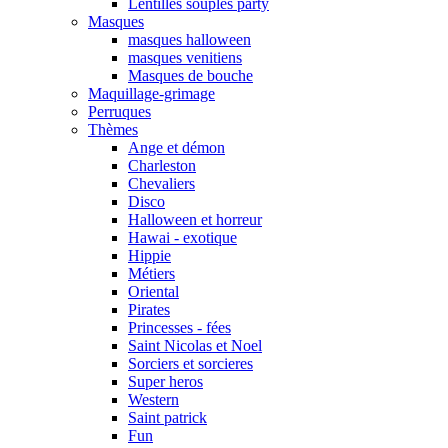
Lentilles souples party
Masques
masques halloween
masques venitiens
Masques de bouche
Maquillage-grimage
Perruques
Thèmes
Ange et démon
Charleston
Chevaliers
Disco
Halloween et horreur
Hawai - exotique
Hippie
Métiers
Oriental
Pirates
Princesses - fées
Saint Nicolas et Noel
Sorciers et sorcieres
Super heros
Western
Saint patrick
Fun