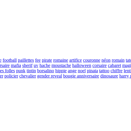
e
football
paillettes
fee
pirate
romaine
artifice
couronne
néon
romain
ta
rsaire
mafia
sherif
uv
hache
moustache
halloween
corsaire
cabaret
magi
es folles
punk
tintin
borsalino
hippie
ange
noel
pinata
tattoo
chiffre
lent
er
policier
chevalier
gender reveal
bougie anniversaire
dinosaure
harry 