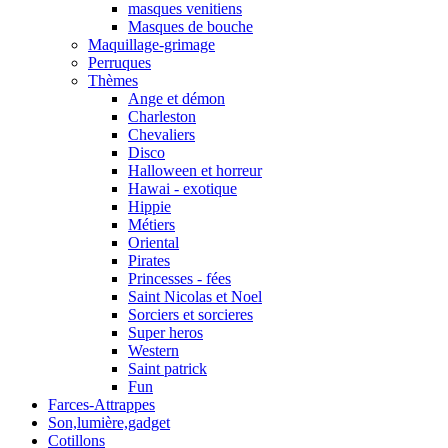
masques venitiens
Masques de bouche
Maquillage-grimage
Perruques
Thèmes
Ange et démon
Charleston
Chevaliers
Disco
Halloween et horreur
Hawai - exotique
Hippie
Métiers
Oriental
Pirates
Princesses - fées
Saint Nicolas et Noel
Sorciers et sorcieres
Super heros
Western
Saint patrick
Fun
Farces-Attrappes
Son,lumière,gadget
Cotillons