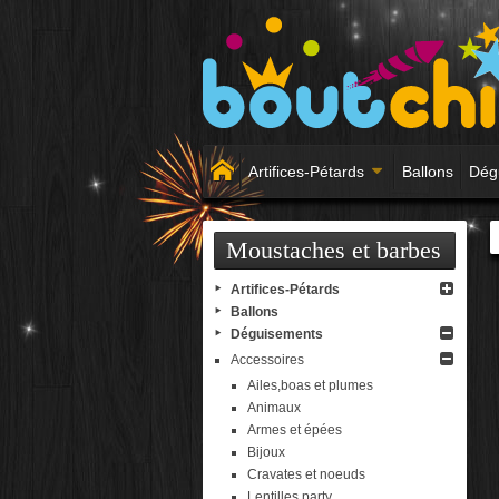
Artifices-Pétards
Ballons
Dég
Moustaches et barbes
Artifices-Pétards
Ballons
Déguisements
Accessoires
Ailes,boas et plumes
Animaux
Armes et épées
Bijoux
Cravates et noeuds
Lentilles party