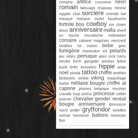
artifice
néon
romaine
couronne
romain
tatouage
chapeau
minnie
sorciere
egypte
chat
oriental
bal
masqué
masque
mulet
baudruche
cowboy
fortnite
boa
ron
clown
anniversaire
mafia
disco
sherif
uv
hache
moustache
halloween
corsaire
cabaret
magicien
mercredi
bebe
lentilles
roi
indien
grec
fumigène
petards
charleston
elf
perruque
jeu vidéo
ailes
rock
harry
smoke torch
gangster
années folles
hippie
punk
tintin
borsalino
ange
tattoo
noel
chiffre
pinata
lentilles
viking
fantaisies
soldat
maquillage
militaire
bougie chiffre
al
barbe
capone
plumes
belgique
revolver
princesse
cravate
loup
police
collier
chevalier
gender reveal
policier
bougie anniversaire
dinosaure
gryffondor
harry potter
lunettes
ballons
venise
hermione
mexicain
fluo