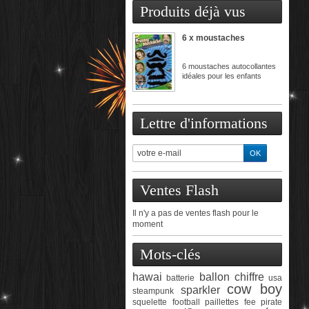
Produits déjà vus
6 x moustaches
6 moustaches autocollantes
idéales pour les enfants
Lettre d'informations
Ventes Flash
Il n'y a pas de ventes flash pour le
moment
Mots-clés
hawai
ballon chiffre
batterie
usa
cow boy
sparkler
steampunk
squelette
football
paillettes
fee
pirate