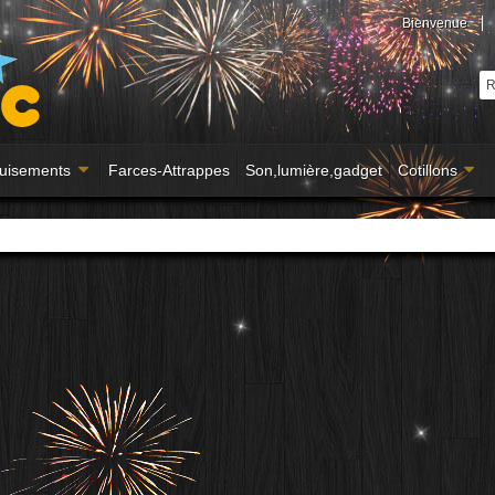
Bienvenue
uisements
Farces-Attrappes
Son,lumière,gadget
Cotillons