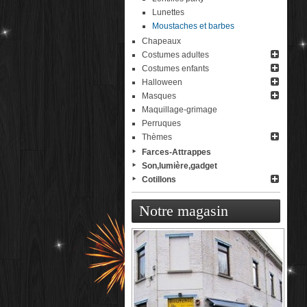
Lunettes
Moustaches et barbes
Chapeaux
Costumes adultes
Costumes enfants
Halloween
Masques
Maquillage-grimage
Perruques
Thèmes
Farces-Attrappes
Son,lumière,gadget
Cotillons
Notre magasin