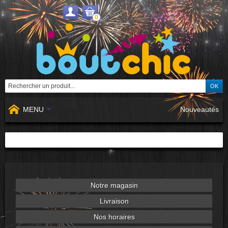
0
MENU
Nouveautés
Notre magasin
Livraison
Nos horaires