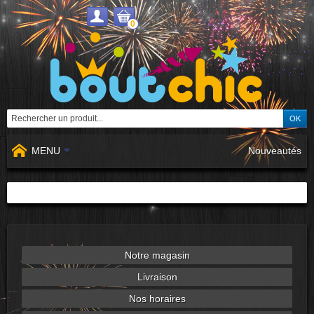
0
MENU
Nouveautés
Notre magasin
Livraison
Nos horaires