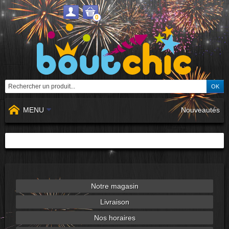
0
MENU
Nouveautés
Notre magasin
Livraison
Nos horaires